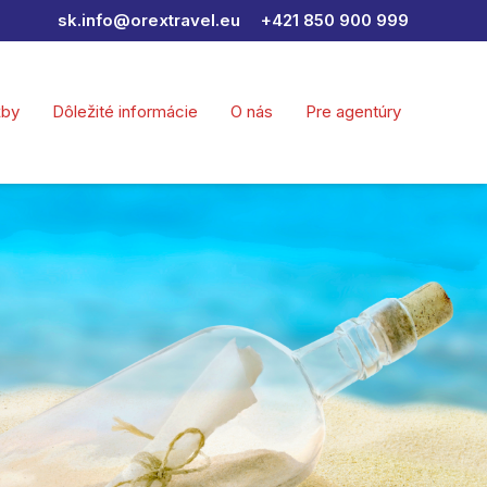
sk.info@orextravel.eu
+421 850 900 999
žby
Dôležité informácie
O nás
Pre agentúry