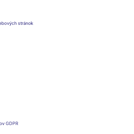
ebových stránok
jov GDPR