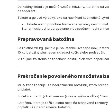
Do kabíny lietadla je možné vziať si tekutiny, ktoré nie sú
dezodorant.
Tekuté a gélové výrobky, ako sú napríklad kozmetické výrobk
Tekuté alebo podobne tvarované výrobky nesmú mať o
liter a musia byť prepravované v bezpečnom, ochranno
Prepravovaná batožina
Bezplatná 20 kg (ak nie je na letenke uvedené inak) batoži
10 kg batožiny plus jeden skladací kočík alebo podsedák.
V záujme zaistenia bezpečnosti cestujúcich vám odporúča
.
Prekročenie povoleného množstva ba
MGA zabezpečuje, že nadrozmernú batožinu, ktorá presahuj
príplatok.
Súčet štandardných rozmerov (šírka + výška + dĺžka) 1 kus
Batožina, ktorá je ťažšia alebo nespĺňa stanovené rozmery,
poplatku za nadrozmernú batožinu.