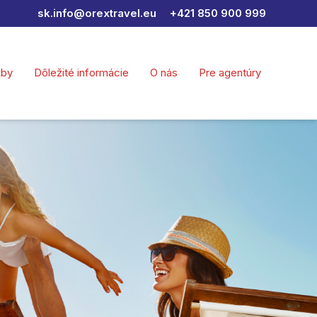
sk.info@orextravel.eu
+421 850 900 999
žby
Dôležité informácie
O nás
Pre agentúry