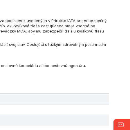
ať za podmienok uvedených v Príručke IATA pre nebezpečný
ín. Ak kyslíková fľaša cestujúceho nie je vhodná na
revádzky MGA, aby mu zabezpečili ďalšiu kyslíkovú fľašu
lásiť svoj stav. Cestujúci s ťažkým zdravotným postihnutím
oju cestovnú kanceláriu alebo cestovnú agentúru.