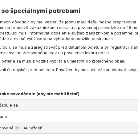
 so špeciálnymi potrebami
votných dôvodov, by mal vedieť, že jednu malú fľašu možno prepravov
 musia predložiť zákazníckemu servisu a pozemnej prevádzke do 48 hod
, cestujúci musí informovať oddelenie služieb zákazníkom a pozemnej p
 núdze a nie sú využívané na vyhradené použitie cestujúcimi.
úľoch, sa musia zaregistrovať pred dátumom odletu a pri registrácii nah
ním svojho zdravotného stavu a povolením lekára na let.
batéria sa musí z vozíka vybrať a umiestniť do izolačného obalu.
ovali čo najskôr pred odletom. Pasažieri by mali taktiež kontaktovať sv
rske osvedčenie (aby ste mohli lietať)
žaduje sa
ebné
dované 28.-34. týždeň