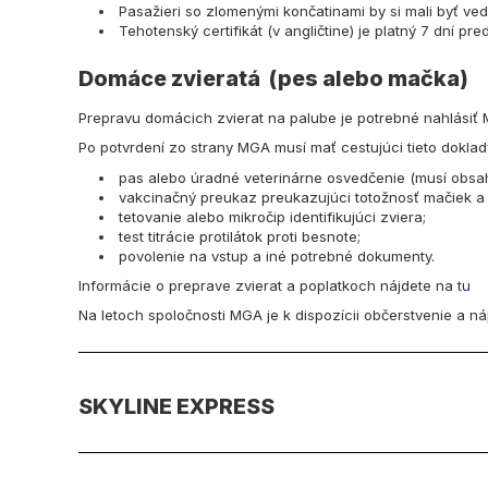
Pasažieri so zlomenými končatinami by si mali byť ved
Tehotenský certifikát (v angličtine) je platný 7 dní p
Domáce zvieratá (pes alebo mačka)
Prepravu domácich zvierat na palube je potrebné nahlásiť
Po potvrdení zo strany MGA musí mať cestujúci tieto doklad
pas alebo úradné veterinárne osvedčenie (musí obsaho
vakcinačný preukaz preukazujúci totožnosť mačiek a p
tetovanie alebo mikročip identifikujúci zviera;
test titrácie protilátok proti besnote;
povolenie na vstup a iné potrebné dokumenty.
Informácie o preprave zvierat a poplatkoch nájdete na
tu
Na letoch spoločnosti MGA je k dispozícii občerstvenie a nápo
SKYLINE EXPRESS