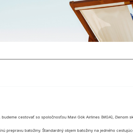
 budeme cestovať so spoločnosťou Mavi Gök Airlines (MGA), členom sku
 prepravu batožiny. Štandardný objem batožiny na jedného cestujúceh