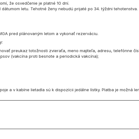
omí, že osvedčenie je platné 10 dní.
red dátumom letu. Tehotné ženy nebudú prijaté po 34. týždni tehotenstva.
 MGA pred plánovaným letom a vykonať rezerváciu.
y:
vať preukaz totožnosti zvieraťa, meno majiteľa, adresu, telefónne čísl
sov (vakcína proti besnote a periodická vakcína);
je a v kabíne lietadla sú k dispozícii jedálne lístky. Platba je možná len