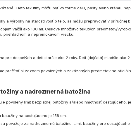
 zakázané. Tieto tekutiny môžu byť vo forme gélu, pasty alebo krému, na
y a výrobky na starostlivosť o telo, sa môžu prepravovať v príručnej b
bjem väčší ako 100 ml. Celkové množstvo tekutých predmetov/výrobkov
m, priehľadnom a nepremokavom vrecku.
na pre dospelých a deti staršie ako 2 roky. Deti (dojčatá) mladšie ak
me prečítať si zoznam povolených a zakázaných predmetov na oficiál
tožiny a nadrozmerná batožina
e povolený limit bezplatnej batožiny a/alebo hmotnosť cestujúceho, j
u batožiny na cestujúceho je 158 cm.
 sa považuje za nadrozmernú batožinu. Limit batožiny pre cestujúceho n