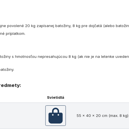
ne povolené 20 kg zapísanej batožiny, 8 kg pre dojčatá (alebo batožino
né príplatkom.
batožiny s hmotnosťou nepresahujúcou 8 kg (ak nie je na letenke uvede
atožiny.
redmety:
Svietidlá
55 x 40 x 20 cm (max. 8 kg)