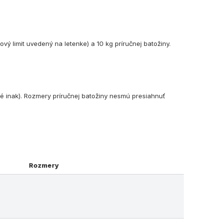
vý limit uvedený na letenke) a 10 kg príručnej batožiny.
né inak). Rozmery príručnej batožiny nesmú presiahnuť
Rozmery