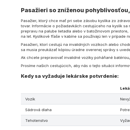
Pasažieri so zníženou pohyblivosťou,
Pasažier, ktorý chce mať pri sebe zásobu kyslíka zo zdra
tovar. Informácie o požiadavkách cestujúceho na kyslík sa
prepravu na palube lietadla alebo v batožinovom priestore
na let. Kyslíkové fľaše v kabíne sa používajú len v prípade
Pasažieri, ktorí cestujú na invalidných vozíkoch alebo chod
sa musia preukázať kópiou úradne overenej správy s uvede
Ak chcete prepravovať invalidné vozíky poháňané batériou, 
Prosíme našich cestujúcich, aby nás o tejto situácii inform
Kedy sa vyžaduje lekárske potvrdenie:
Leká
Vozík
Nevy
Sádrová dlaha
Potr
Tehotenstvo
Vyža