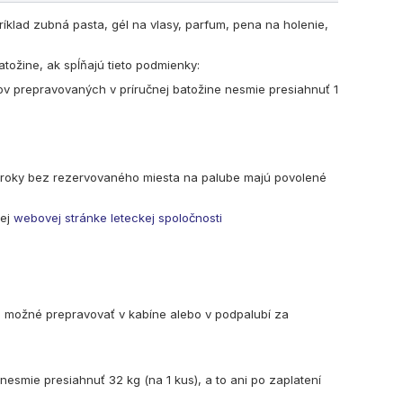
príklad zubná pasta, gél na vlasy, parfum, pena na holenie,
atožine, ak spĺňajú tieto podmienky:
 prepravovaných v príručnej batožine nesmie presiahnuť 1
o 2 roky bez rezervovaného miesta na palube majú povolené
nej
webovej stránke leteckej spoločnosti
e možné prepravovať v kabíne alebo v podpalubí za
esmie presiahnuť 32 kg (na 1 kus), a to ani po zaplatení