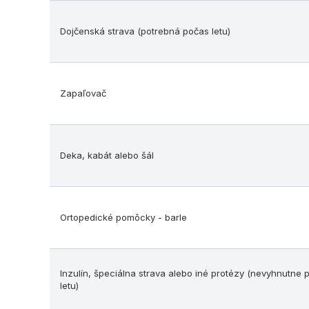
Dojčenská strava (potrebná počas letu)
Zapaľovač
Deka, kabát alebo šál
Ortopedické pomôcky - barle
Inzulín, špeciálna strava alebo iné protézy (nevyhnutne
letu)