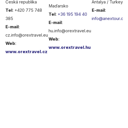
Česká republika
Antalya / Turkey
Maďarsko
Tel
: +420 775 748
E-mail
:
Tel
:
+36 195 194 40
385
info@anextour.co
E-mail
:
E-mail
:
hu.info@orextravel.eu
cz.info@orextravel.eu
Web
:
Web
:
www.orextravel.hu
www.orextravel.cz