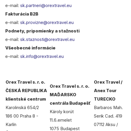
e-mail:
sk.partneri@orextravel.eu
Fakturácia B2B
e-mail:
sk.provizne@orextravel.eu
Podnety, pripomienky a stažnosti
e-mail:
sk.staznosti@orextravel.eu
Všeobecné informácie
e-mail:
sk.info@orextravel.eu
Orex Travel s. r. o.
Orex Travel /
Orex Travel s. r. o.
ČESKÁ REPUBLIKA
Anex Tour
MAĎARSKO
klientské centrum
TURECKO
centrála Budapešť
Karolinská 654/2
Barbaros Mah.
Károly korút
186 00 Praha 8 -
Serik Cad. 419
11.6.emelet
Karlín
07112 Aksu /
1075 Budapest