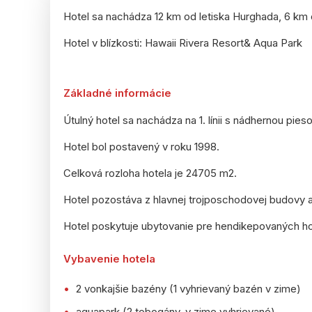
Hotel sa nachádza 12 km od letiska Hurghada, 6 km
Hotel v blízkosti: Hawaii Rivera Resort& Aqua Park
Základné informácie
Útulný hotel sa nachádza na 1. línii s nádhernou pies
Hotel bol postavený v roku 1998.
Celková rozloha hotela je 24705 m2.
Hotel pozostáva z hlavnej trojposchodovej budovy 
Hotel poskytuje ubytovanie pre hendikepovaných host
Vybavenie hotela
2 vonkajšie bazény (1 vyhrievaný bazén v zime)
aquapark (2 tobogány, v zime vyhrievané)