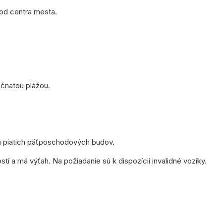
 od centra mesta.
očnatou plážou.
a piatich päťposchodových budov.
í a má výťah. Na požiadanie sú k dispozícii invalidné vozíky.