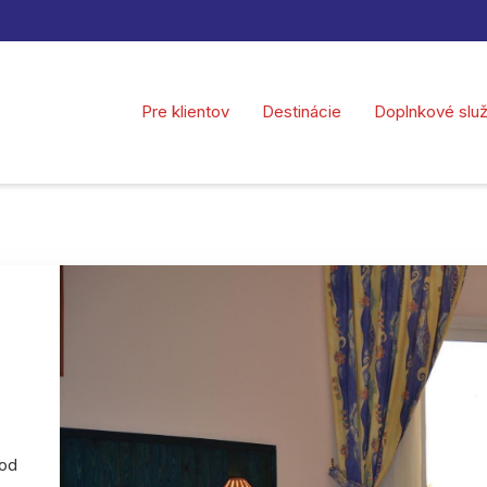
Pre klientov
Destinácie
Doplnkové slu
 od