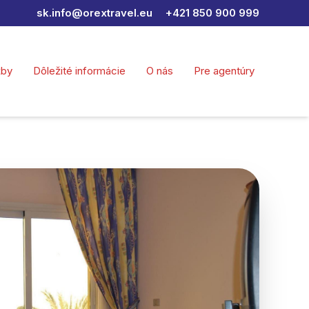
sk.info@orextravel.eu
+421 850 900 999
žby
Dôležité informácie
O nás
Pre agentúry