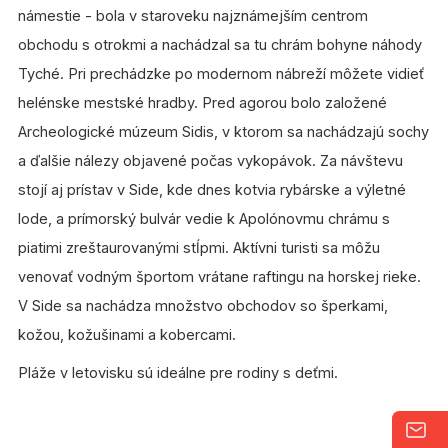
námestie - bola v staroveku najznámejším centrom
obchodu s otrokmi a nachádzal sa tu chrám bohyne náhody
Tyché. Pri prechádzke po modernom nábreží môžete vidieť
helénske mestské hradby. Pred agorou bolo založené
Archeologické múzeum Sidis, v ktorom sa nachádzajú sochy
a ďalšie nálezy objavené počas vykopávok. Za návštevu
stojí aj prístav v Side, kde dnes kotvia rybárske a výletné
lode, a prímorský bulvár vedie k Apolónovmu chrámu s
piatimi zreštaurovanými stĺpmi. Aktívni turisti sa môžu
venovať vodným športom vrátane raftingu na horskej rieke.
V Side sa nachádza množstvo obchodov so šperkami,
kožou, kožušinami a kobercami.
Pláže v letovisku sú ideálne pre rodiny s deťmi.