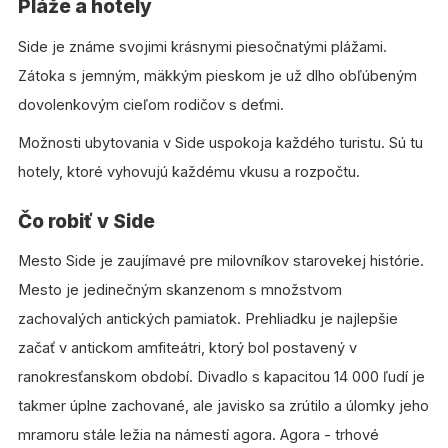
Pláže a hotely
Side je známe svojimi krásnymi piesočnatými plážami.
Zátoka s jemným, mäkkým pieskom je už dlho obľúbeným
dovolenkovým cieľom rodičov s deťmi.
Možnosti ubytovania v Side uspokoja každého turistu. Sú tu
hotely, ktoré vyhovujú každému vkusu a rozpočtu.
Čo robiť v Side
Mesto Side je zaujímavé pre milovníkov starovekej histórie.
Mesto je jedinečným skanzenom s množstvom
zachovalých antických pamiatok. Prehliadku je najlepšie
začať v antickom amfiteátri, ktorý bol postavený v
ranokresťanskom období. Divadlo s kapacitou 14 000 ľudí je
takmer úplne zachované, ale javisko sa zrútilo a úlomky jeho
mramoru stále ležia na námestí agora. Agora - trhové