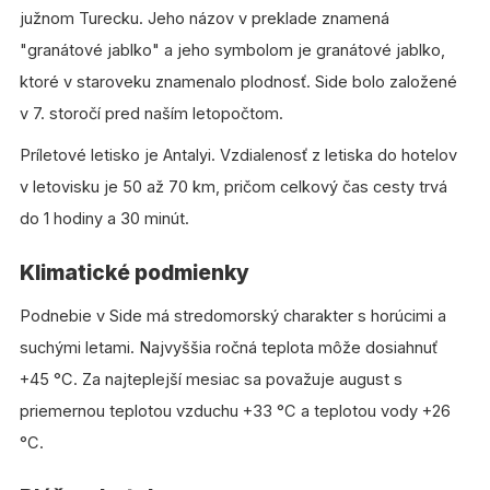
južnom Turecku. Jeho názov v preklade znamená
"granátové jablko" a jeho symbolom je granátové jablko,
ktoré v staroveku znamenalo plodnosť. Side bolo založené
v 7. storočí pred naším letopočtom.
Príletové letisko je Antalyi. Vzdialenosť z letiska do hotelov
v letovisku je 50 až 70 km, pričom celkový čas cesty trvá
do 1 hodiny a 30 minút.
Klimatické podmienky
Podnebie v Side má stredomorský charakter s horúcimi a
suchými letami. Najvyššia ročná teplota môže dosiahnuť
+45 °C. Za najteplejší mesiac sa považuje august s
priemernou teplotou vzduchu +33 °C a teplotou vody +26
°C.